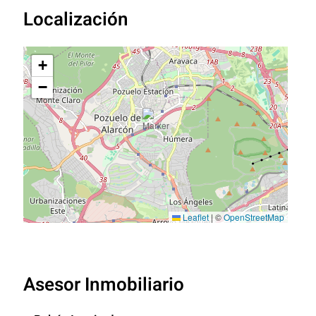
Localización
+
−
Leaflet
|
©
OpenStreetMap
Asesor Inmobiliario