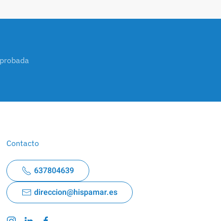
mprobada
Contacto
637804639
direccion@hispamar.es