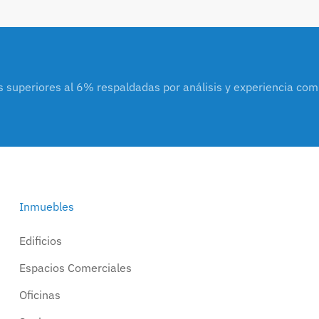
s superiores al 6% respaldadas por análisis y experiencia co
Inmuebles
Edificios
Espacios Comerciales
Oficinas