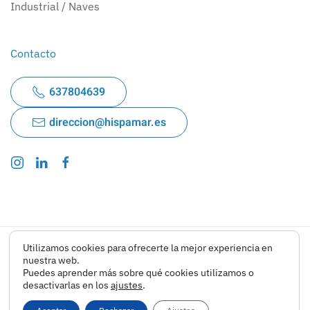
Industrial / Naves
Contacto
637804639
direccion@hispamar.es
Utilizamos cookies para ofrecerte la mejor experiencia en
Aviso Legal
-
Política de privacidad
-
Cookies
nuestra web.
Puedes aprender más sobre qué cookies utilizamos o
desactivarlas en los
ajustes
.
©
2026
Hispamar Real Estate. Todos los derechos reservados.
Diseño web:
Astratech Consulting