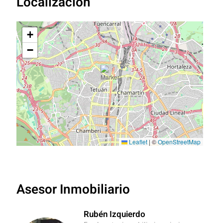
Localización
+
−
Leaflet
|
©
OpenStreetMap
Asesor Inmobiliario
Rubén Izquierdo