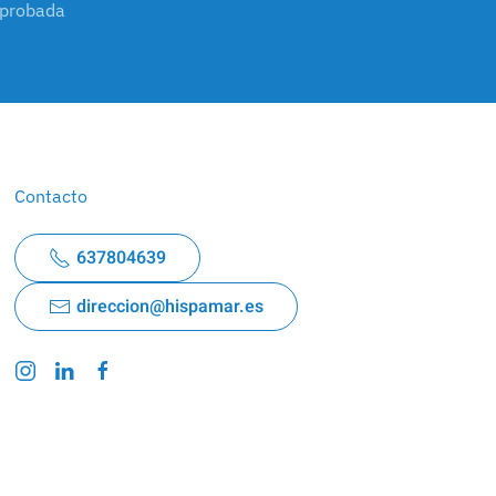
mprobada
Contacto
637804639
direccion@hispamar.es