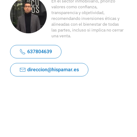
En el sector inmobiliario, priorizo
valores como confianza,
transparencia y objetividad,
recomendando inversiones éticas y
alineadas con el bienestar de todas
las partes, incluso si implica no cerrar
una venta.
637804639
direccion@hispamar.es