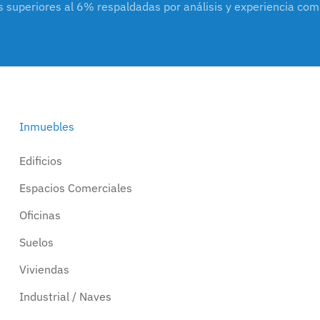
s superiores al 6% respaldadas por análisis y experiencia co
Inmuebles
Edificios
Espacios Comerciales
Oficinas
Suelos
Viviendas
Industrial / Naves