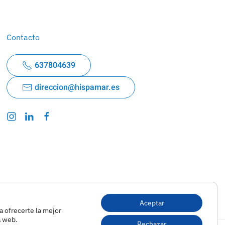
Contacto
637804639
direccion@hispamar.es
Aceptar
a ofrecerte la mejor
a web.
Rechazar