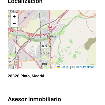
Localización
+
−
Leaflet
|
©
OpenStreetMap
28320 Pinto, Madrid
Asesor Inmobiliario