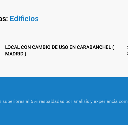
as:
Edificios
LOCAL CON CAMBIO DE USO EN CARABANCHEL (
MADRID )
s superiores al 6% respaldadas por análisis y experiencia co