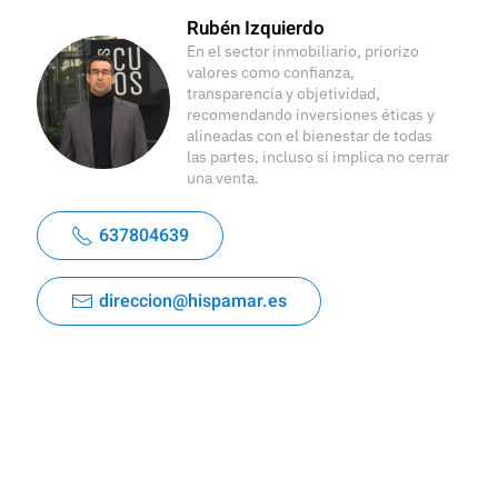
Rubén Izquierdo
En el sector inmobiliario, priorizo
valores como confianza,
transparencia y objetividad,
recomendando inversiones éticas y
alineadas con el bienestar de todas
las partes, incluso si implica no cerrar
una venta.
637804639
direccion@hispamar.es